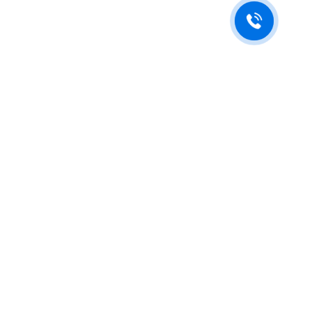
Будьте в курсе новостей
Подпишитесь на последние обновления и узнавайте о новинках и
специальных предложениях первыми.
Нажимая на кнопку "Отправить", я принимаю условия
политики обработки персональных данных