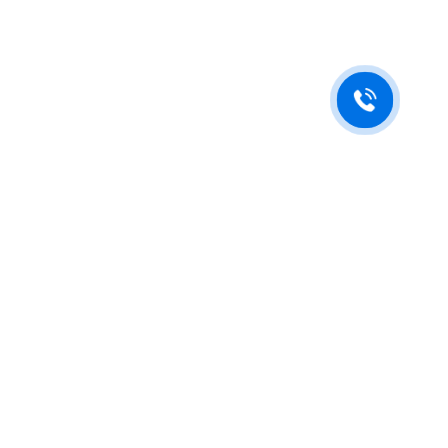
Будьте в курсе новостей
Подпишитесь на последние обновления и узнавайте о новинках и
специальных предложениях первыми.
Нажимая на кнопку "Отправить", я принимаю условия