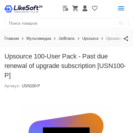
Главная
Мультимедиа
JetBrains
Upsource
Upsource 100-U
Upsource 100-User Pack - Past due
renewal of upgrade subscription [USN100-
P]
Артикул:
USN100-P