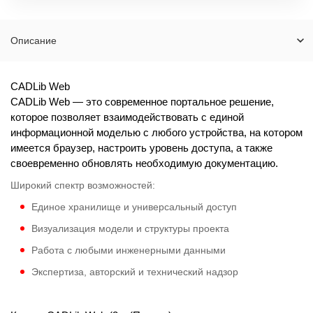
Описание
CADLib Web
CADLib Web — это современное портальное решение,
которое позволяет взаимодействовать с единой
информационной моделью с любого устройства, на котором
имеется браузер, настроить уровень доступа, а также
своевременно обновлять необходимую документацию.
Широкий спектр возможностей:
Единое хра­ни­ли­ще и уни­вер­саль­ный доступ
Визуа­ли­за­ция моде­ли и струк­ту­ры проекта
Работа с любы­ми инже­нер­ны­ми данными
Экспер­ти­за, автор­ский и тех­ни­че­ский надзор