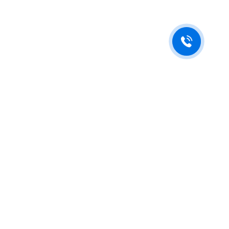
Будьте в курсе новостей
Подпишитесь на последние обновления и узнавайте о новинках и
специальных предложениях первыми.
Нажимая на кнопку "Отправить", я принимаю условия
политики обработки персональных данных