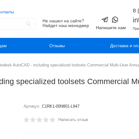
8 
нтакты
i
Не нашел на сайте?
Найдет наш менеджер
Напишите нам
При
цам
Отзывы
Доставка и оп
desk AutoCAD - including specialized toolsets Commercial Multi-User Annua
ng specialized toolsets Commercial Mu
Артикул:
C1RK1-00N801-L947
Написать отзыв