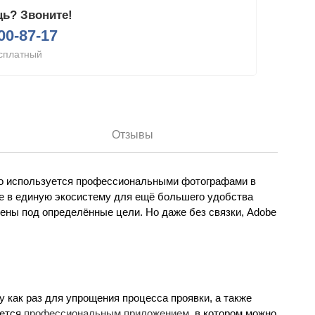
ь? Звоните!
200-87-17
сплатный
Отзывы
то используется профессиональными фотографами в
de в единую экосистему для ещё большего удобства
чены под определённые цели. Но даже без связки, Adobe
у как раз для упрощения процесса проявки, а также
яется
профессиональным приложением
, в котором можно