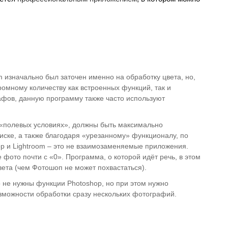
m изначально был заточен именно на обработку цвета, но,
ромному количеству как встроенных функций, так и
фов, данную программу также часто используют
в «полевых условиях», должны быть максимально
ске, а также благодаря «урезанному» функционалу, по
op и Lightroom – это не взаимозаменяемые приложения.
фото почти с «0». Программа, о которой идёт речь, в этом
вета (чем Фотошоп не может похвастаться).
о не нужны функции Photoshop, но при этом нужно
зможности обработки сразу нескольких фотографий.