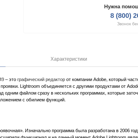
Нужна помощ
8 (800) 
Звонок бе
Характеристики
49
– это
графический редактор
от компании Adobe, который час
 проявки. Lightroom объединяется с другими продуктами от Ado
ад одним файлом сразу в нескольких программах, которые зато
иложением с обилием функций.
роявочная». Изначально программа была разработана в 2006 год
расширили функционал и на данный момент Adobe Lightroom явл