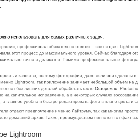
.
ожно использовать для самых различных задач.
графии, профессионал обязательно ответит – свет и цвет. Lightroo
овала этот процесс до максимального уровня. Сейчас благодаря ог
ксимально точно и деликатно. Помимо профессиональных фотогра
корость и качество, поэтому фотографии, даже если они сделаны 
менно Lightroom, так приложение занимает небольшой объём на ди
озволяет без лишних деталей обработать фото.
Осторожно
. Photosh
 на капитальное исправление, а в некоторых случаях воссоздание 
 а главное удобно и быстро редактировать фото в плане цвета и с
атели отдают предпочтение именно Лайтруму, так как многим прост
осто домашний архив. Также, преимуществом является тот факт во
e Lightroom