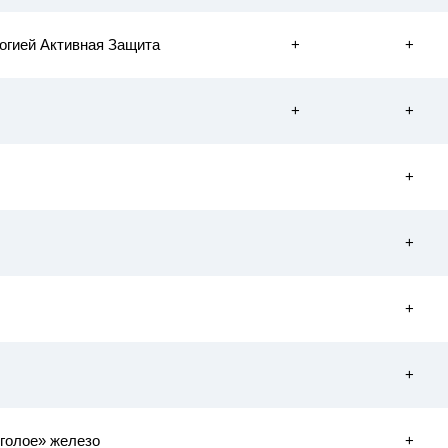
огией Активная Защита
+
+
+
+
+
+
+
+
«голое» железо
+