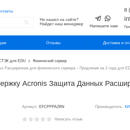
8 
нтакты
i
Не нашел на сайте?
Найдет наш менеджер
Напишите нам
При
цам
Отзывы
Доставка и оп
СТЭК для EDU
Физический сервер
ых Расширенная для физического сервера – Продление на 2 года для E
держку Acronis Защита Данных Расши
Артикул:
EFCPPPA2RN
Производитель:
КИ
Написать отзыв