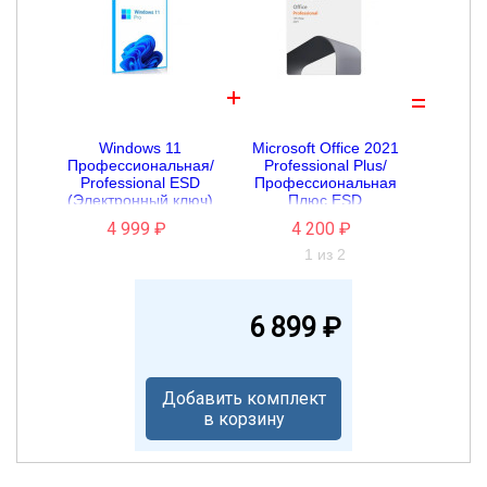
Windows 11
Microsoft Office 2021
Microsoft 
Профессиональная/
Professional Plus/
Home and
Professional ESD
Профессиональная
Дом и Б
(Электронный ключ)
Плюс ESD
(Электро
(Электронный ключ)
4 999 ₽
4 200 ₽
16 4
1 из 2
2 
6 899 ₽
Добавить комплект
в корзину