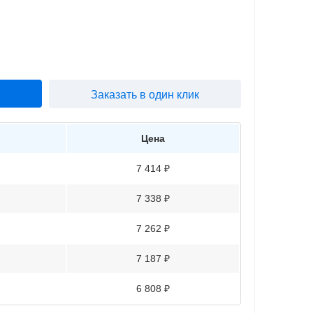
Заказать в один клик
Цена
7 414 ₽
7 338 ₽
7 262 ₽
7 187 ₽
6 808 ₽