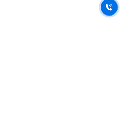
Будьте в курсе новостей
Подпишитесь на последние обновления и узнавайте о новинках и
специальных предложениях первыми.
Нажимая на кнопку "Отправить", я принимаю условия
политики обработки персональных данных