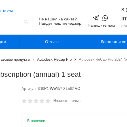
8 
нтакты
i
Не нашел на сайте?
Найдет наш менеджер
Напишите нам
При
цам
Отзывы
Доставка и оп
азовые продукты
Autodesk ReCap Pro
Autodesk ReCap Pro 2024 New
cription (annual) 1 seat
Артикул:
919P1-WW3740-L562-VC
Написать отзыв
В наличии