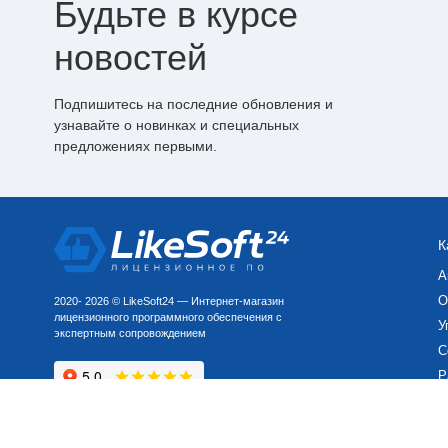
Будьте в курсе
новостей
Подпишитесь на последние обновления и
узнавайте о новинках и специальных
предложениях первыми.
К
А
О
2020- 2026 © LikeSoft24 — Интернет-магазин
лицензионного программного обеспечения с
У
экспертным сопровождением
С
Р
П