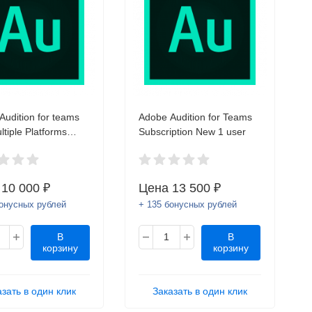
Audition for teams
Adobe Audition for Teams
tiple Platforms
Subscription New 1 user
European Languages
iption Renewal
icEdition Named
а
10 000 ₽
Цена
13 500 ₽
e Named Level 4
бонусных рублей
+ 135 бонусных рублей
В
В
корзину
корзину
азать в один клик
Заказать в один клик