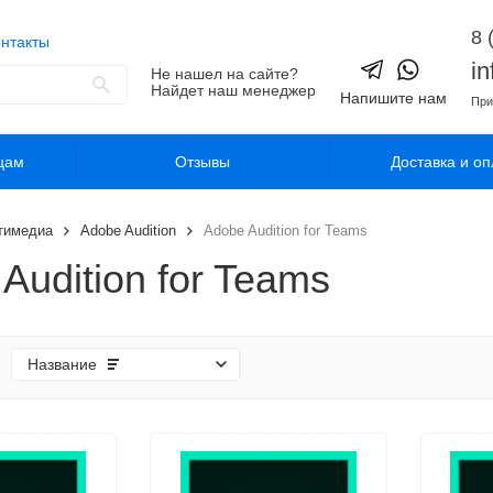
8 
нтакты
i
Не нашел на сайте?
Найдет наш менеджер
Напишите нам
При
цам
Отзывы
Доставка и оп
тимедиа
Adobe Audition
Adobe Audition for Teams
Audition for Teams
Название