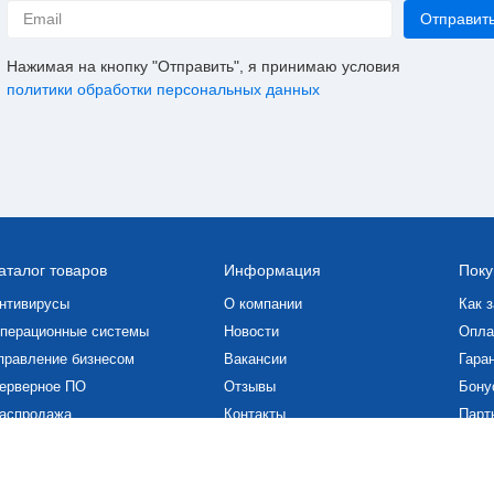
Нажимая на кнопку "Отправить", я принимаю условия
политики обработки персональных данных
аталог товаров
Информация
Поку
нтивирусы
О компании
Как з
перационные системы
Новости
Опла
правление бизнесом
Вакансии
Гаран
ерверное ПО
Отзывы
Бону
аспродажа
Контакты
Парт
роектирование и графика
Статьи
Скач
Дого