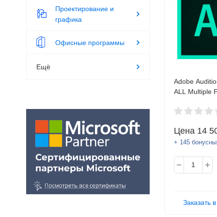
Проектирование и
графика
Офисные программы
Ещё
Adobe Auditio
ALL Multiple 
Multi Europe
Subscription 
AcademicEdit
Цена
14 5
License Name
- 49
+ 145 бонусны
Заказать в