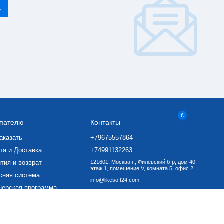
пателю
Контакты
аказать
+79675557864
та и Доставка
+74991132263
тия и возврат
121601, Москва г., Филёвский б-р, дом 40,
этаж 1, помещение V, комната 5, офис 2
сная система
info@likesoft24.com
нерская программа
ать ПО
вор-оферта