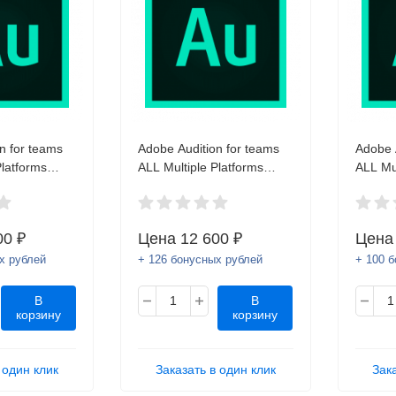
n for teams
Adobe Audition for teams
Adobe 
Platforms
ALL Multiple Platforms
ALL Mul
an Languages
Multi European Languages
Multi 
Renewal
Subscription Renewal
Subscr
ion Named
AcademicEdition Named
Academ
00 ₽
Цена
12 600 ₽
Цен
d Level 2 10
License Named Level 3 50
Licens
х рублей
- 99
+ 126 бонусных рублей
100+
+ 100 
В
В
корзину
корзину
 один клик
Заказать в один клик
Зак