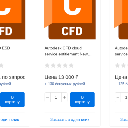
D ESD
Autodesk CFD cloud
Autode
service entitlement New
service
Subscription (annual) 1
Subscr
seat
(annual
 по запросу
Цена
13 000 ₽
Цен
рублей
+ 130 бонусных рублей
+ 125 
В
В
корзину
корзину
 один клик
Заказать в один клик
Зак