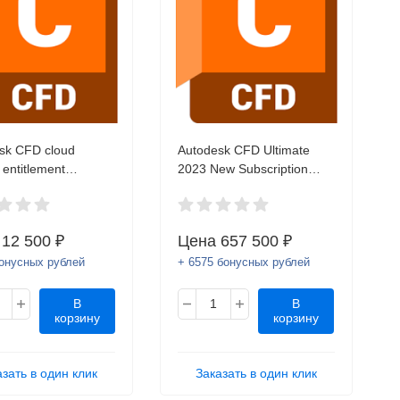
sk CFD cloud
Autodesk CFD Ultimate
 entitlement
2023 New Subscription
iption Renewal
(annual) 1 seat
) 1 seat
а
12 500 ₽
Цена
657 500 ₽
бонусных рублей
+ 6575 бонусных рублей
В
В
корзину
корзину
азать в один клик
Заказать в один клик