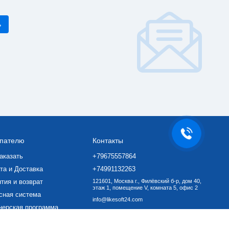
пателю
Контакты
аказать
+79675557864
та и Доставка
+74991132263
тия и возврат
121601, Москва г., Филёвский б-р, дом 40,
этаж 1, помещение V, комната 5, офис 2
сная система
info@likesoft24.com
нерская программа
ать ПО