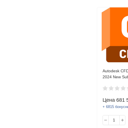
Autodesk CFD
2024 New Sub
(annual) 1 se
Цена
681 
+ 6815 бонусн