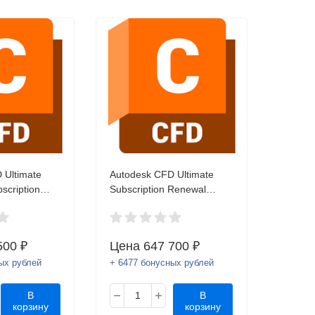
 Ultimate
Autodesk CFD Ultimate
scription
Subscription Renewal
at
(annual) 1 user
500 ₽
Цена
647 700 ₽
ых рублей
+ 6477 бонусных рублей
В
В
корзину
корзину