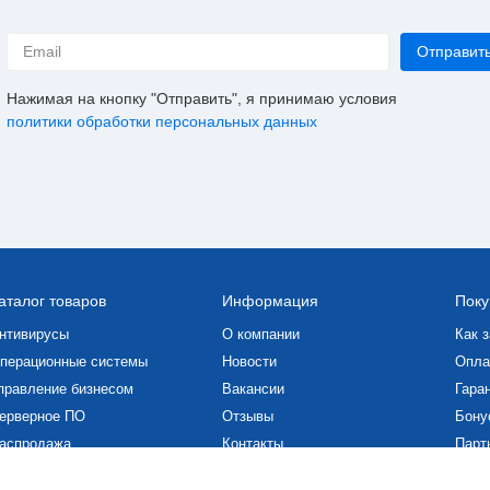
Нажимая на кнопку "Отправить", я принимаю условия
политики обработки персональных данных
аталог товаров
Информация
Поку
нтивирусы
О компании
Как з
перационные системы
Новости
Опла
правление бизнесом
Вакансии
Гаран
ерверное ПО
Отзывы
Бону
аспродажа
Контакты
Парт
роектирование и графика
Статьи
Скач