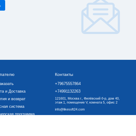
пателю
Контакты
аказать
+79675557864
та и Доставка
+74991132263
тия и возврат
121601, Москва г., Филёвский б-р, дом 40,
этаж 1, помещение V, комната 5, офис 2
сная система
info@likesoft24.com
нерская программа
ать ПО
вор-оферта