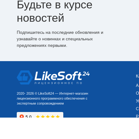
Будьте в курсе
новостей
Подпишитесь на последние обновления и
узнавайте о новинках и специальных
предложениях первыми.
К
А
О
2020- 2026 © LikeSoft24 — Интернет-магазин
лицензионного программного обеспечения с
У
экспертным сопровождением
С
Р
П