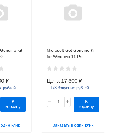
 Genuine Kit
Microsoft Get Genuine Kit
10
for Windows 11 Pro -
 4YR-00287
license - 1 license 4YR-
00317 OEM (стикер)
00 ₽
Цена
17 300 ₽
х рублей
+ 173 бонусных рублей
В
В
корзину
корзину
 один клик
Заказать в один клик