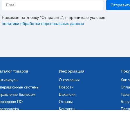
Нажимая на кнопку "Отправить", я принимаю условия
политики обработки персональных данных
аталог товаров
Информация
Поку
нтивирусы
О компании
Как з
перационные системы
Новости
Опла
правление бизнесом
Вакансии
Гаран
ерверное ПО
Отзывы
Бону
аспродажа
Контакты
Парт
роектирование и графика
Статьи
Скач
Дого