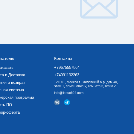
пателю
Контакты
аказать
+79675557864
та и Доставка
+74991132263
тия и возврат
121601, Москва г., Филёвский б-р, дом 40,
этаж 1, помещение V, комната 5, офис 2
сная система
info@likesoft24.com
нерская программа
ать ПО
вор-оферта