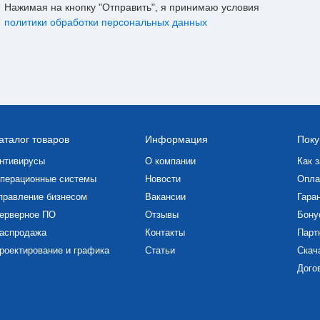
Нажимая на кнопку "Отправить", я принимаю условия
политики обработки персональных данных
аталог товаров
Информация
Поку
нтивирусы
О компании
Как з
перационные системы
Новости
Опла
правление бизнесом
Вакансии
Гаран
ерверное ПО
Отзывы
Бону
аспродажа
Контакты
Парт
роектирование и графика
Статьи
Скач
Дого