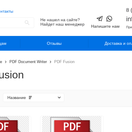
8 
нтакты
i
Не нашел на сайте?
Найдет наш менеджер
Напишите нам
При
цам
Отзывы
Доставка и оп
е
PDF Document Writer
PDF Fusion
usion
Название