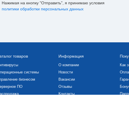
Нажимая на кнопку "Отправить", я принимаю условия
политики обработки персональных данных
аталог товаров
Информация
Поку
нтивирусы
О компании
Как з
перационные системы
Новости
Опла
правление бизнесом
Вакансии
Гаран
ерверное ПО
Отзывы
Бону
аспродажа
Контакты
Парт
роектирование и графика
Статьи
Скач
Дого