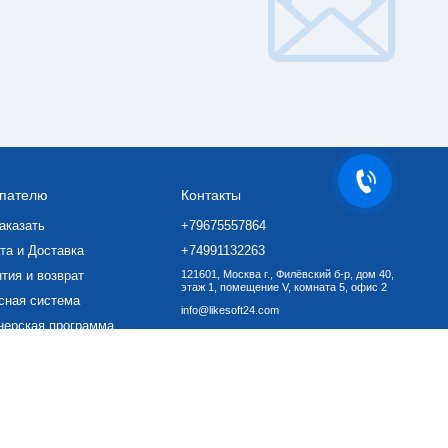
пателю
Контакты
аказать
+79675557864
та и Доставка
+74991132263
тия и возврат
121601, Москва г., Филёвский б-р, дом 40,
этаж 1, помещение V, комната 5, офис 2
сная система
info@likesoft24.com
нерская программа
ать ПО
вор-оферта