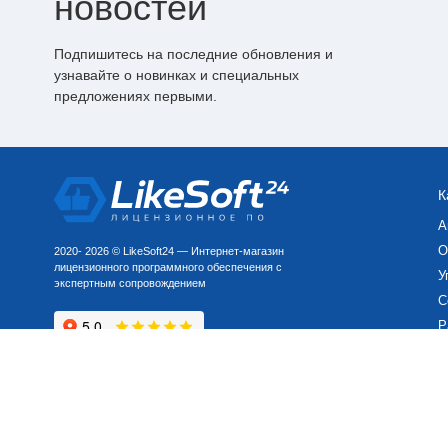
новостей
Подпишитесь на последние обновления и
узнавайте о новинках и специальных
предложениях первыми.
К
А
О
2020- 2026 © LikeSoft24 — Интернет-магазин
лицензионного программного обеспечения с
У
экспертным сопровождением
С
Р
П
Политика персональных данных
Карта сайта