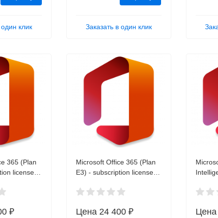
 один клик
Заказать в один клик
Зак
ce 365 (Plan
Microsoft Office 365 (Plan
Microso
tion license
E3) - subscription license
Intelli
 user Q5Y-
(1 month) - 1 user Q5Y-
license
SD (ключ)
00026 OVL ESD (ключ)
licens
ESD (к
00 ₽
Цена
24 400 ₽
Цен