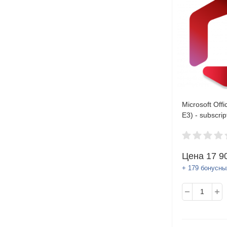
Microsoft Offi
E3) - subscrip
(1 month) - 1
00008 OVL E
Цена
17 9
+ 179 бонусны