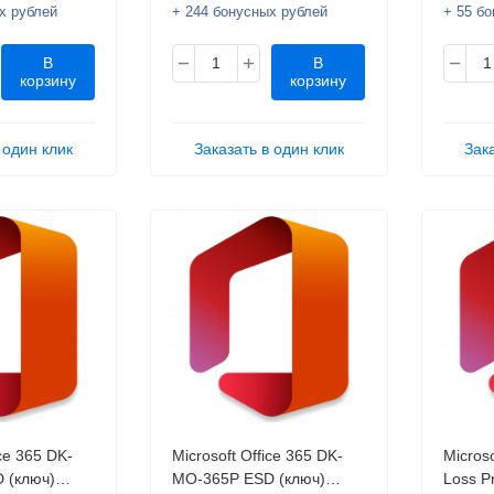
х рублей
+ 244 бонусных рублей
+ 55 б
В
В
корзину
корзину
 один клик
Заказать в один клик
Зак
ice 365 DK-
Microsoft Office 365 DK-
Microso
 (ключ)
MO-365P ESD (ключ)
Loss P