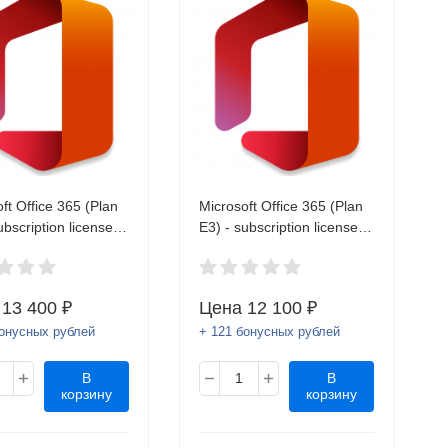
ft Office 365 (Plan
Microsoft Office 365 (Plan
ubscription license
E3) - subscription license
h) - 1 user Q5Y-
(1 month) - 1 user Q5Y-
OVL ESD (ключ)
00017 OVL ESD (ключ)
а
13 400 ₽
Цена
12 100 ₽
бонусных рублей
+ 121 бонусных рублей
В
В
корзину
корзину