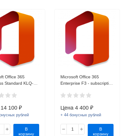
ft Office 365
Microsoft Office 365
ss Standard KLQ-
Enterprise F3 - subscription
ESD (ключ)
license (1 month) - 1 user
AAA-04147-CCD-12MO
MPSA ESD (ключ)
а
14 100 ₽
Цена
4 400 ₽
бонусных рублей
+ 44 бонусных рублей
В
В
корзину
корзину