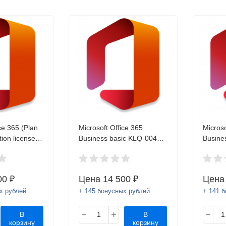
ce 365 (Plan
Microsoft Office 365
Microso
tion license
Business basic KLQ-00422
Busine
 user Q5Y-
ESD (ключ)
00217 
SD (ключ)
00 ₽
Цена
14 500 ₽
Цен
х рублей
+ 145 бонусных рублей
+ 141 
В
В
корзину
корзину