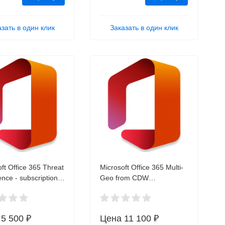
азать в один клик
Заказать в один клик
ft Office 365 Threat
Microsoft Office 365 Multi-
gence - subscription
Geo from CDW
 (1 month) - 1
CFQ7TTC0LHQG-1-
e FTH-00001 OVL
NCEMULTIGEOG ESD
люч)
а
5 500 ₽
Цена
11 100 ₽