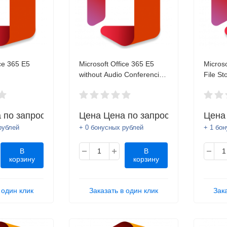
ice 365 E5
Microsoft Office 365 E5
Microso
without Audio Conferencing
File St
Trial
 по запросу
Цена
Цена по запросу
Цен
рублей
+ 0 бонусных рублей
+ 1 бо
В
В
корзину
корзину
 один клик
Заказать в один клик
Зак