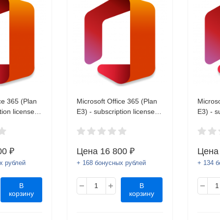
ce 365 (Plan
Microsoft Office 365 (Plan
Microso
tion license
E3) - subscription license
E3) - s
 user Q5Y-
(1 month) - 1 user Q5Y-
(1 mont
SD (ключ)
00009 OVL ESD (ключ)
00016 
00 ₽
Цена
16 800 ₽
Цен
х рублей
+ 168 бонусных рублей
+ 134 
В
В
корзину
корзину