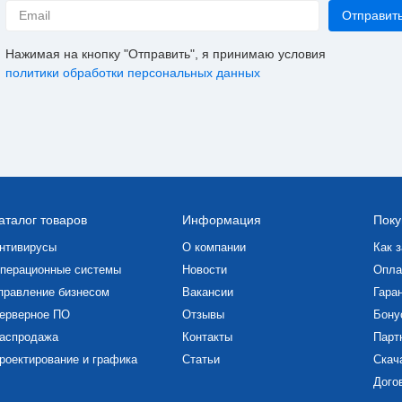
Нажимая на кнопку "Отправить", я принимаю условия
политики обработки персональных данных
аталог товаров
Информация
Поку
нтивирусы
О компании
Как з
перационные системы
Новости
Опла
правление бизнесом
Вакансии
Гаран
ерверное ПО
Отзывы
Бону
аспродажа
Контакты
Парт
роектирование и графика
Статьи
Скач
Дого