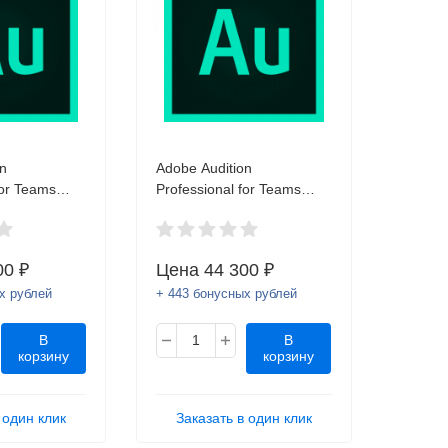
n
Adobe Audition
for Teams
Professional for Teams
New 1 user
Subscription New 1 user
00 ₽
Цена
44 300 ₽
х рублей
+ 443 бонусных рублей
В
В
корзину
корзину
 один клик
Заказать в один клик