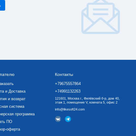
пателю
Контакты
аказать
+79675557864
та и Доставка
+74991132263
тия и возврат
121601, Москва г., Филёвский б-р, дом 40,
этаж 1, помещение V, комната 5, офис 2
сная система
info@likesoft24.com
нерская программа
ать ПО
вор-оферта