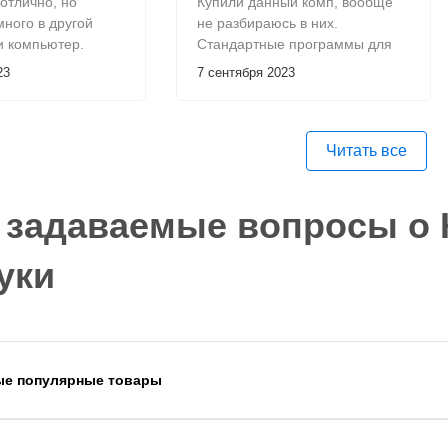
отлично, но
Купили данный комп, вообще
ного в другой
не разбираюсь в них.
и компьютер.
Стандартные программы для
гого общения с
работы (ну а у меня
23
7 сентября 2023
 прислали замену
стандартная офисная классика)
санной
работают. Да и для сидения в
й, за это спасибо
интернете его хватает, поэтому
все отлично
Читать все
 задаваемые вопросы о
уки
ые популярные товары