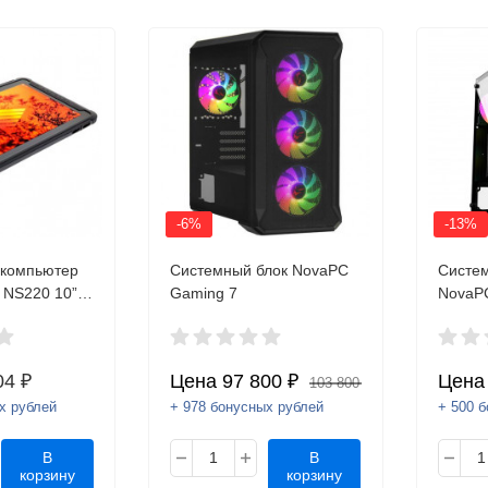
-6%
-13%
компьютер
Системный блок NovaPC
Систем
NS220 10”,
Gaming 7
NovaPC
CPU MT8735A
1200, 3Gb,
 Mpx, Rear 5
04 ₽
Цена
97 800 ₽
Цен
103 800 ₽
, USB Type-
врора.Внесен
х рублей
+ 978 бонусных рублей
+ 500 
нпромторга
В
В
корзину
корзину