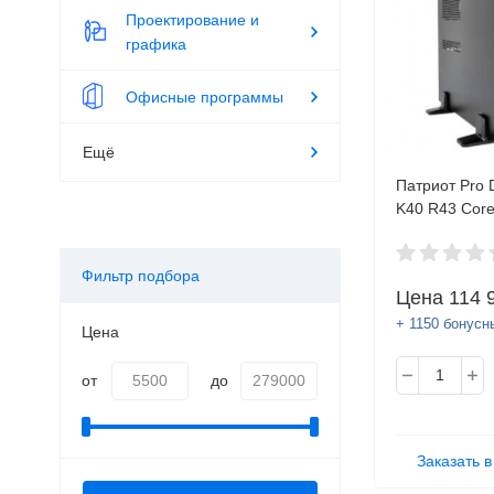
Проектирование и
графика
Офисные программы
Ещё
Патриот Pro 
K40 R43 Core 
9400/8GB/SS
Gb/DVD-RW/
Фильтр подбора
OS/Kb+Mouse
Цена
114 
реестр Минп
+ 1150 бонусн
Цена
от
до
Заказать в