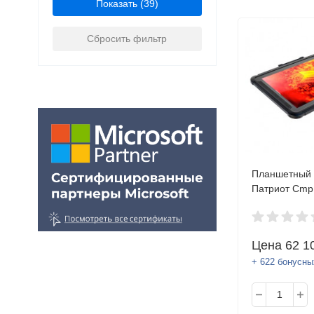
Показать
Сбросить фильтр
Планшетный 
Патриот Cmp 
1920*1200, 
(10.1" 1920x
32Gb, Front 2
Цена
62 1
Mpx, WiFi, BT
C, Android/А
+ 622 бонусны
в реестр Ми