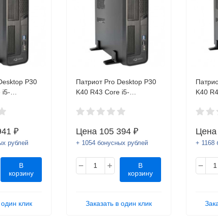
Desktop P30
Патриот Pro Desktop P30
Патрио
i5-
K40 R43 Core i5-
K40 R4
D 256
9400/8GB/SSD 256 Gb/No
8700T
No
OS/Kb+Mouse.Внесен в
Gb/DV
..Внесен в
реестр Минпромторга РФ
OS/Kb+
941 ₽
Цена
105 394 ₽
Цен
ромторга РФ
реестр
ых рублей
+ 1054 бонусных рублей
+ 1168
В
В
корзину
корзину
 один клик
Заказать в один клик
Зак