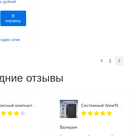
х рублей
В
корзину
 один клик
1
2
дние отзывы
Офисный компьютер NovaPC Office 2.10 Athlon 3000g
Системный блок/NovaPC Office 2.11 i3 8GB DDR3
Валерия