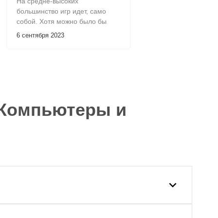
На средне-высоких
большинство игр идет, само
собой. Хотя можно было бы
пару замен произвести и
6 сентября 2023
уменьшить стоимость ПК, но
это не мне судить. Подсветка
смотрится шикарно
 Компьютеры и