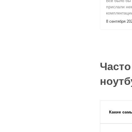
Всё было бы 
прислали нем
комплектаци
После недол
8 сентября 20
поддержкой,
уже с пропи
комплектацие
Часто
ноутб
Какие сам