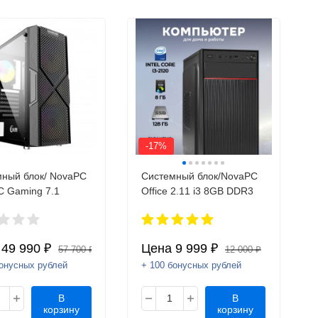
-17%
ный блок/ NovaPC
Системный блок/NovaPC
 Gaming 7.1
Office 2.11 i3 8GB DDR3
а
49 990 ₽
Цена
9 999 ₽
57 700 ₽
12 000 ₽
бонусных рублей
+ 100 бонусных рублей
В
В
корзину
корзину