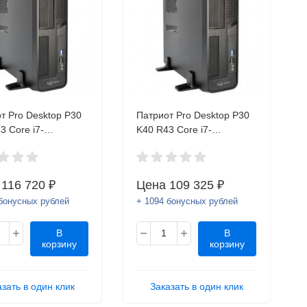
т Pro Desktop P30
Патриот Pro Desktop P30
3 Core i7-
K40 R43 Core i7-
/8GB/SSD 256
8700T/8GB/SSD 256
D-RW/No
Gb/No
Mouse/Внесен в
OS/Kb+Mouse.Внесен в
а
116 720 ₽
Цена
109 325 ₽
 Минпромторга
реестр Минпромторга РФ
 бонусных рублей
+ 1094 бонусных рублей
В
В
корзину
корзину
азать в один клик
Заказать в один клик